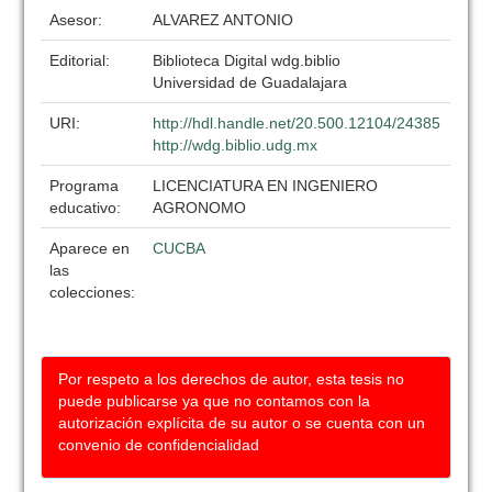
Asesor:
ALVAREZ ANTONIO
Editorial:
Biblioteca Digital wdg.biblio
Universidad de Guadalajara
URI:
http://hdl.handle.net/20.500.12104/24385
http://wdg.biblio.udg.mx
Programa
LICENCIATURA EN INGENIERO
educativo:
AGRONOMO
Aparece en
CUCBA
las
colecciones:
Por respeto a los derechos de autor, esta tesis no
puede publicarse ya que no contamos con la
autorización explícita de su autor o se cuenta con un
convenio de confidencialidad