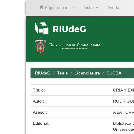
Página de inicio
Listar
Ayuda
Skip
navigation
RIUdeG
Tesis
Licenciatura
CUCBA
Título:
CRIA Y E
Autor:
RODRIGU
Asesor:
A LA TORR
Editorial:
Biblioteca 
Universida