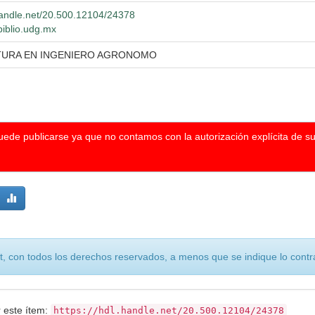
.handle.net/20.500.12104/24378
biblio.udg.mx
TURA EN INGENIERO AGRONOMO
puede publicarse ya que no contamos con la autorización explícita de s
, con todos los derechos reservados, a menos que se indique lo contra
r este ítem:
https://hdl.handle.net/20.500.12104/24378