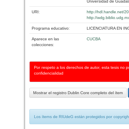
Universidad de Guadal
URI:
http://hdl.handle.net/
http://wdg.biblio.udg.m
Programa educativo:
LICENCIATURA EN I
Aparece en las
CUCBA
colecciones:
Por respeto a los derechos de autor, esta tesis no 
confidencialidad
Mostrar el registro Dublin Core completo del ítem
Los ítems de RIUdeG están protegidos por copyright