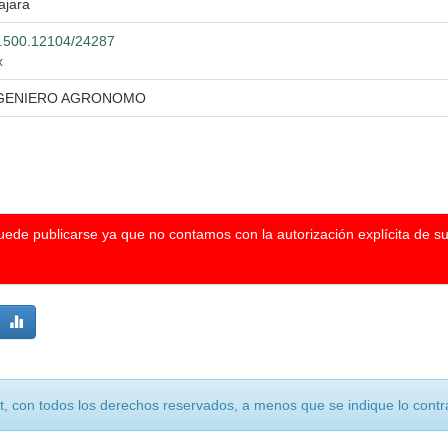
ajara
20.500.12104/24287
x
NGENIERO AGRONOMO
puede publicarse ya que no contamos con la autorización explícita de s
, con todos los derechos reservados, a menos que se indique lo contra