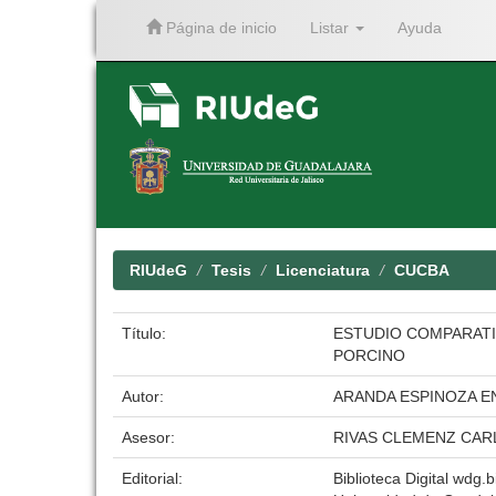
Página de inicio
Listar
Ayuda
Skip
navigation
RIUdeG
Tesis
Licenciatura
CUCBA
Título:
ESTUDIO COMPARATI
PORCINO
Autor:
ARANDA ESPINOZA E
Asesor:
RIVAS CLEMENZ CAR
Editorial:
Biblioteca Digital wdg.b