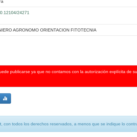
ra
500.12104/24271
ENIERO AGRONOMO ORIENTACION FITOTECNIA
puede publicarse ya que no contamos con la autorización explícita de s
, con todos los derechos reservados, a menos que se indique lo contra