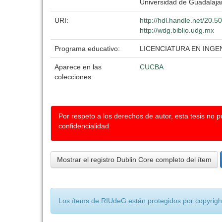
Universidad de Guadalaja
URI:
http://hdl.handle.net/20.
http://wdg.biblio.udg.mx
Programa educativo:
LICENCIATURA EN ING
Aparece en las
CUCBA
colecciones:
Por respeto a los derechos de autor, esta tesis no 
confidencialidad
Mostrar el registro Dublin Core completo del ítem
Los ítems de RIUdeG están protegidos por copyright