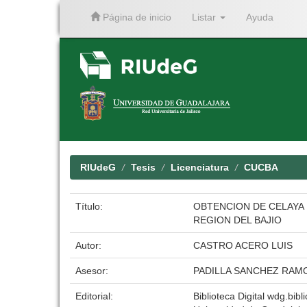
Página de inicio
Listar
Ayuda
Skip
navigation
RIUdeG
Tesis
Licenciatura
CUCBA
Título:
OBTENCION DE CELAYA 
REGION DEL BAJIO
Autor:
CASTRO ACERO LUIS
Asesor:
PADILLA SANCHEZ RAM
Editorial:
Biblioteca Digital wdg.bibli