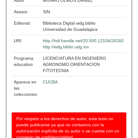
Autor:
MUNRO OLMOS DANIEL
Asesor:
SIN
Editorial:
Biblioteca Digital wdg.biblio
Universidad de Guadalajara
URI:
http://hdl.handle.net/20.500.12104/24260
http://wdg.biblio.udg.mx
Programa
LICENCIATURA EN INGENIERO
educativo:
AGRONOMO ORIENTACION
FITOTECNIA
Aparece en
CUCBA
las
colecciones:
Por respeto a los derechos de autor, esta tesis no
puede publicarse ya que no contamos con la
autorización explícita de su autor o se cuenta con un
convenio de confidencialidad