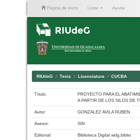
Página de inicio
Listar
Ayuda
Skip
navigation
RIUdeG
Tesis
Licenciatura
CUCBA
Título:
PROYECTO PARA EL ABATIMI
A PARTIR DE LOS SILOS DE 
Autor:
GONZALEZ AVILA RUBEN
Asesor:
SIN
Editorial:
Biblioteca Digital wdg.biblio