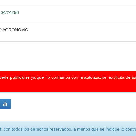
2104/24256
RO AGRONOMO
puede publicarse ya que no contamos con la autorización explícita de s
, con todos los derechos reservados, a menos que se indique lo contra