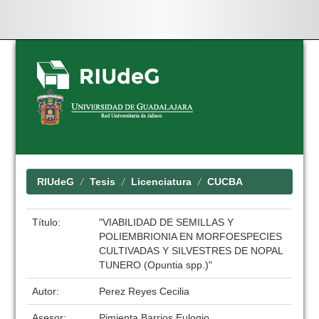
Skip
navigation
RIUdeG
Tesis
Licenciatura
CUCBA
Título:
"VIABILIDAD DE SEMILLAS Y
POLIEMBRIONIA EN MORFOESPECIES
CULTIVADAS Y SILVESTRES DE NOPAL
TUNERO (Opuntia spp.)"
Autor:
Perez Reyes Cecilia
Asesor:
Pimienta Barrios Eulogio