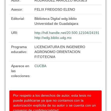
Autor:
RODRIGUEZ ARROLLO MOISES
Asesor:
FELIX FREGOSO ELENO
Editorial:
Biblioteca Digital wdg.biblio
Universidad de Guadalajara
URI:
http://hdl.handle.net/20.500.12104/24191
http://wdg.biblio.udg.mx
Programa
LICENCIATURA EN INGENIERO
educativo:
AGRONOMO ORIENTACION
FITOTECNIA
Aparece en
CUCBA
las
colecciones:
Por respeto a los derechos de autor, esta tesis no
puede publicarse ya que no contamos con la
autorización explícita de su autor o se cuenta con un
convenio de confidencialidad