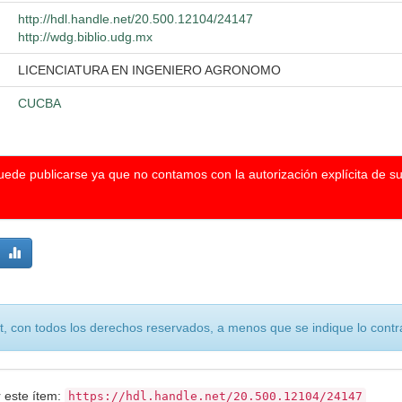
http://hdl.handle.net/20.500.12104/24147
http://wdg.biblio.udg.mx
LICENCIATURA EN INGENIERO AGRONOMO
CUCBA
puede publicarse ya que no contamos con la autorización explícita de s
, con todos los derechos reservados, a menos que se indique lo contra
r este ítem:
https://hdl.handle.net/20.500.12104/24147