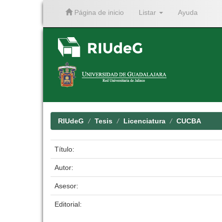
Página de inicio
Listar
Ayuda
Skip
navigation
RIUdeG
Tesis
Licenciatura
CUCBA
Título:
Autor:
Asesor:
Editorial: