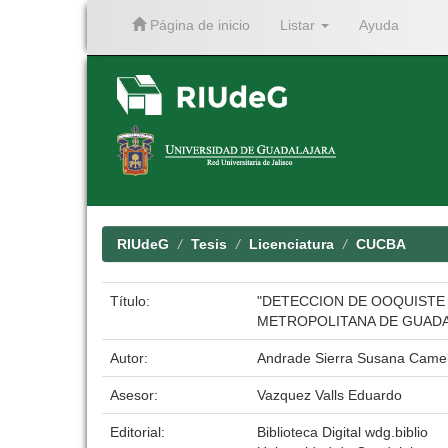
Página de inicio
Listar
Ayuda
Skip
navigation
RIUdeG
Tesis
Licenciatura
CUCBA
Título:
"DETECCION DE OOQUISTE 
METROPOLITANA DE GUADA
Autor:
Andrade Sierra Susana Camel
Asesor:
Vazquez Valls Eduardo
Editorial:
Biblioteca Digital wdg.biblio