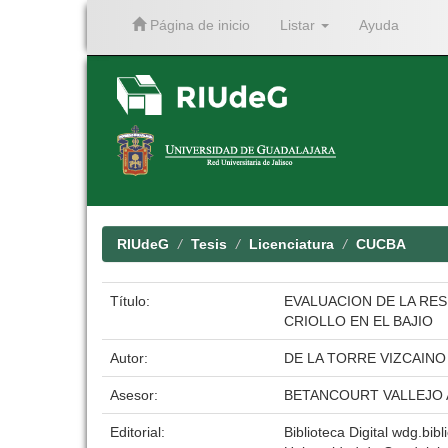
Página de inicio
Listar
Ayuda
Skip
navigation
RIUdeG
Tesis
Licenciatura
CUCBA
Título:
EVALUACION DE LA RES
CRIOLLO EN EL BAJIO
Autor:
DE LA TORRE VIZCAINO
Asesor:
BETANCOURT VALLEJO
Editorial:
Biblioteca Digital wdg.bibl