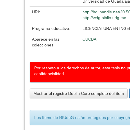
Universidad de Guadalaja
URI:
http://hdl.handle.net/20.
http://wdg.biblio.udg.mx
Programa educativo:
LICENCIATURA EN ING
Aparece en las
CUCBA
colecciones:
Por respeto a los derechos de autor, esta tesis no 
confidencialidad
Mostrar el registro Dublin Core completo del ítem
Los ítems de RIUdeG están protegidos por copyright