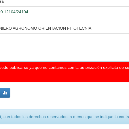
ra
500.12104/24104
ENIERO AGRONOMO ORIENTACION FITOTECNIA
puede publicarse ya que no contamos con la autorización explícita de s
, con todos los derechos reservados, a menos que se indique lo contra