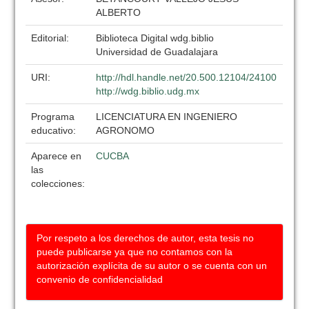
ALBERTO
Editorial:
Biblioteca Digital wdg.biblio
Universidad de Guadalajara
URI:
http://hdl.handle.net/20.500.12104/24100
http://wdg.biblio.udg.mx
Programa
LICENCIATURA EN INGENIERO
educativo:
AGRONOMO
Aparece en
CUCBA
las
colecciones:
Por respeto a los derechos de autor, esta tesis no
puede publicarse ya que no contamos con la
autorización explícita de su autor o se cuenta con un
convenio de confidencialidad