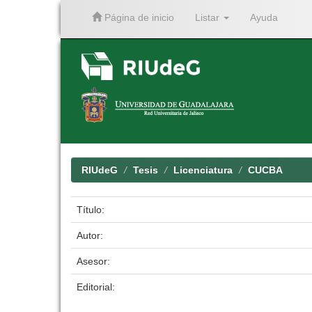
Página de inicio
Listar
Ayuda
Skip
navigation
RIUdeG
Tesis
Licenciatura
CUCBA
Título:
Autor:
Asesor:
Editorial: