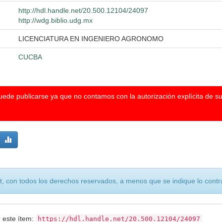
http://hdl.handle.net/20.500.12104/24097
http://wdg.biblio.udg.mx
LICENCIATURA EN INGENIERO AGRONOMO
CUCBA
puede publicarse ya que no contamos con la autorización explícita de s
, con todos los derechos reservados, a menos que se indique lo contra
r este ítem:
https://hdl.handle.net/20.500.12104/24097