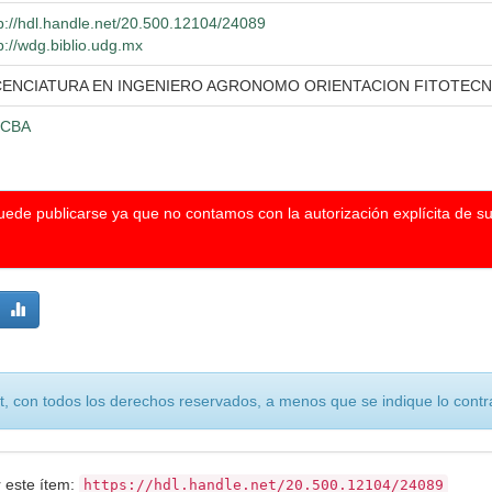
p://hdl.handle.net/20.500.12104/24089
p://wdg.biblio.udg.mx
CENCIATURA EN INGENIERO AGRONOMO ORIENTACION FITOTECN
CBA
puede publicarse ya que no contamos con la autorización explícita de s
, con todos los derechos reservados, a menos que se indique lo contra
r este ítem:
https://hdl.handle.net/20.500.12104/24089