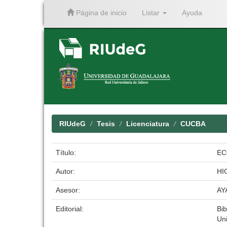
Página de inicio
Listar
Ayuda
Skip
navigation
RIUdeG
Tesis
Licenciatura
CUCBA
Título:
EC
Autor:
HI
Asesor:
AY
Editorial:
Bib
Un