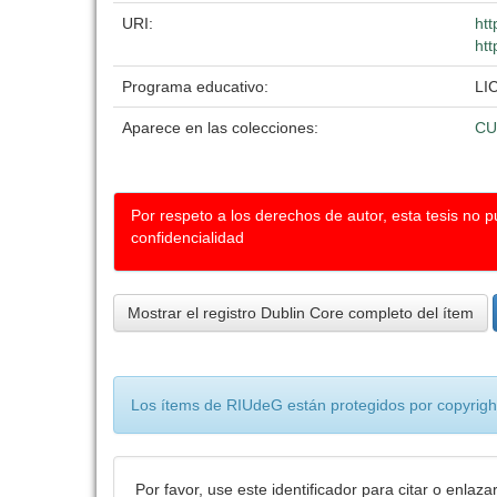
URI:
htt
htt
Programa educativo:
LI
Aparece en las colecciones:
CU
Por respeto a los derechos de autor, esta tesis no 
confidencialidad
Mostrar el registro Dublin Core completo del ítem
Los ítems de RIUdeG están protegidos por copyright
Por favor, use este identificador para citar o enlaza