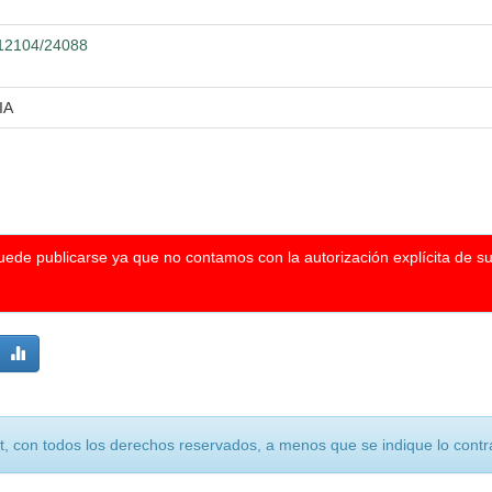
0.12104/24088
IA
puede publicarse ya que no contamos con la autorización explícita de s
, con todos los derechos reservados, a menos que se indique lo contra