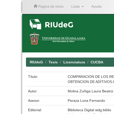
Página de inicio
Listar
Ayuda
Skip
navigation
RIUdeG
Tesis
Licenciatura
CUCBA
Título:
COMPARACION DE LOS RENDI
OBTENCION DE ADITIVOS 
Autor:
Molina Zuñiga Laura Beatriz
Asesor:
Peraza Luna Fernando
Editorial:
Biblioteca Digital wdg.biblio