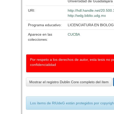
Universidad de Guadalajara
URI:
http://hdl.handle.net/20.50
http://wdg.biblio.udg.mx
Programa educativo:
LICENCIATURA EN BIOLOG
Aparece en las
CUCBA
colecciones:
Por respeto a los derechos de autor, esta tesis no 
confidencialidad
Mostrar el registro Dublin Core completo del ítem
Los ítems de RIUdeG están protegidos por copyright