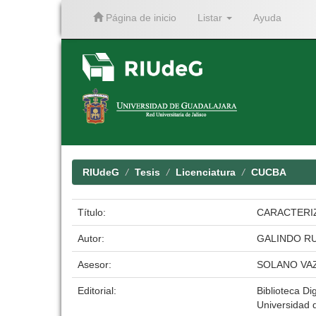
Página de inicio
Listar
Ayuda
Skip
navigation
RIUdeG
Tesis
Licenciatura
CUCBA
Título:
CARACTERI
Autor:
GALINDO RU
Asesor:
SOLANO VA
Editorial:
Biblioteca Dig
Universidad 