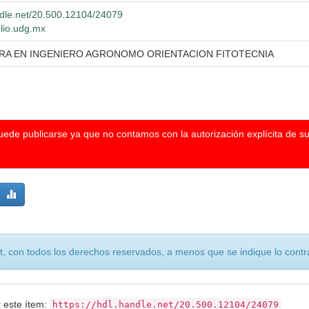
andle.net/20.500.12104/24079
blio.udg.mx
URA EN INGENIERO AGRONOMO ORIENTACION FITOTECNIA
puede publicarse ya que no contamos con la autorización explícita de s
, con todos los derechos reservados, a menos que se indique lo contra
r este ítem:
https://hdl.handle.net/20.500.12104/24079