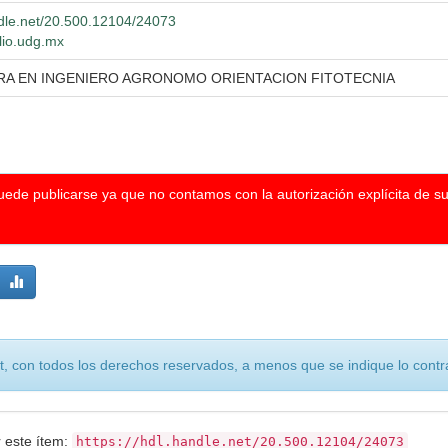
ndle.net/20.500.12104/24073
blio.udg.mx
RA EN INGENIERO AGRONOMO ORIENTACION FITOTECNIA
puede publicarse ya que no contamos con la autorización explícita de s
, con todos los derechos reservados, a menos que se indique lo contra
r este ítem:
https://hdl.handle.net/20.500.12104/24073