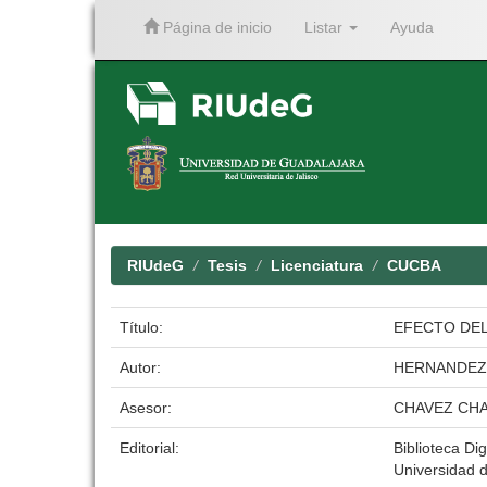
Página de inicio
Listar
Ayuda
Skip
navigation
RIUdeG
Tesis
Licenciatura
CUCBA
Título:
EFECTO DEL
Autor:
HERNANDEZ
Asesor:
CHAVEZ CHA
Editorial:
Biblioteca Dig
Universidad 