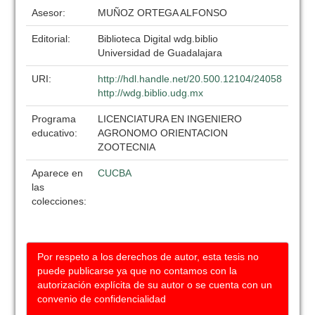
Asesor:
MUÑOZ ORTEGA ALFONSO
Editorial:
Biblioteca Digital wdg.biblio
Universidad de Guadalajara
URI:
http://hdl.handle.net/20.500.12104/24058
http://wdg.biblio.udg.mx
Programa
LICENCIATURA EN INGENIERO
educativo:
AGRONOMO ORIENTACION
ZOOTECNIA
Aparece en
CUCBA
las
colecciones:
Por respeto a los derechos de autor, esta tesis no
puede publicarse ya que no contamos con la
autorización explícita de su autor o se cuenta con un
convenio de confidencialidad