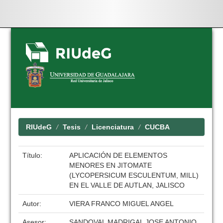
Skip
navigation
RIUdeG
Tesis
Licenciatura
CUCBA
Título:
APLICACIÓN DE ELEMENTOS
MENORES EN JITOMATE
(LYCOPERSICUM ESCULENTUM, MILL)
EN EL VALLE DE AUTLAN, JALISCO
Autor:
VIERA FRANCO MIGUEL ANGEL
Asesor:
SANDOVAL MADRIGAL JOSE ANTONIO