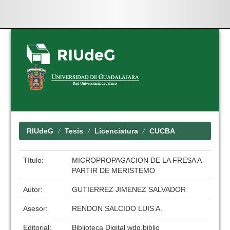
Skip
navigation
RIUdeG
Tesis
Licenciatura
CUCBA
Título:
MICROPROPAGACION DE LA FRESA A
PARTIR DE MERISTEMO
Autor:
GUTIERREZ JIMENEZ SALVADOR
Asesor:
RENDON SALCIDO LUIS A.
Editorial:
Biblioteca Digital wdg.biblio