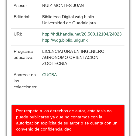
Asesor:
RUIZ MONTES JUAN
Editorial:
Biblioteca Digital wdg.biblio
Universidad de Guadalajara
URI:
http://hdl.handle.net/20.500.12104/24023
http://wdg.biblio.udg.mx
Programa
LICENCIATURA EN INGENIERO
educativo:
AGRONOMO ORIENTACION
ZOOTECNIA
Aparece en
CUCBA
las
colecciones:
Por respeto a los derechos de autor, esta tesis no
puede publicarse ya que no contamos con la
autorización explícita de su autor o se cuenta con un
convenio de confidencialidad