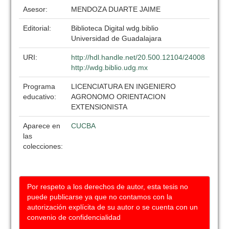
Asesor:
MENDOZA DUARTE JAIME
Editorial:
Biblioteca Digital wdg.biblio
Universidad de Guadalajara
URI:
http://hdl.handle.net/20.500.12104/24008
http://wdg.biblio.udg.mx
Programa
LICENCIATURA EN INGENIERO
educativo:
AGRONOMO ORIENTACION
EXTENSIONISTA
Aparece en
CUCBA
las
colecciones:
Por respeto a los derechos de autor, esta tesis no
puede publicarse ya que no contamos con la
autorización explícita de su autor o se cuenta con un
convenio de confidencialidad