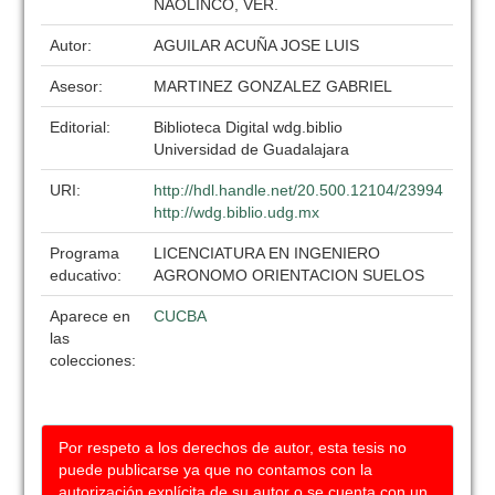
NAOLINCO, VER.
Autor:
AGUILAR ACUÑA JOSE LUIS
Asesor:
MARTINEZ GONZALEZ GABRIEL
Editorial:
Biblioteca Digital wdg.biblio
Universidad de Guadalajara
URI:
http://hdl.handle.net/20.500.12104/23994
http://wdg.biblio.udg.mx
Programa
LICENCIATURA EN INGENIERO
educativo:
AGRONOMO ORIENTACION SUELOS
Aparece en
CUCBA
las
colecciones:
Por respeto a los derechos de autor, esta tesis no
puede publicarse ya que no contamos con la
autorización explícita de su autor o se cuenta con un