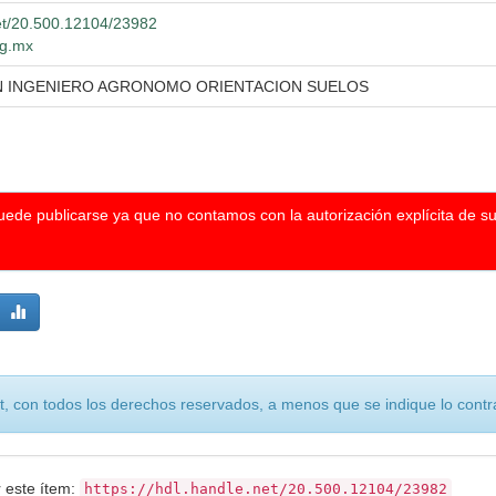
net/20.500.12104/23982
dg.mx
N INGENIERO AGRONOMO ORIENTACION SUELOS
puede publicarse ya que no contamos con la autorización explícita de s
, con todos los derechos reservados, a menos que se indique lo contra
r este ítem:
https://hdl.handle.net/20.500.12104/23982