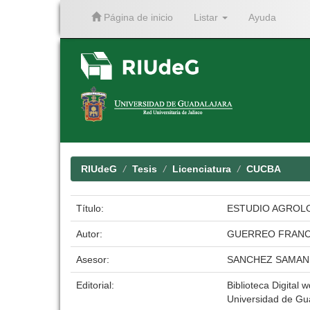
Página de inicio
Listar
Ayuda
Skip
navigation
RIUdeG
Tesis
Licenciatura
CUCBA
Título:
ESTUDIO AGROLO
Autor:
GUERREO FRAN
Asesor:
SANCHEZ SAMAN
Editorial:
Biblioteca Digital w
Universidad de Gu