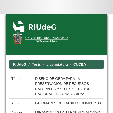
Skip
navigation
RIUdeG
Tesis
Licenciatura
CUCBA
Título:
DISEÑO DE OBRA PARA LA
PRESERVACION DE RECURSOS
NATURALES Y SU EXPLOTACION
RACIONAL EN ZONAS ARIDAS
Autor:
PALOMARES DELGADILLO HUMBERTO
Asesor:
MIRAMONTES LAU ERNESTO ALONSO