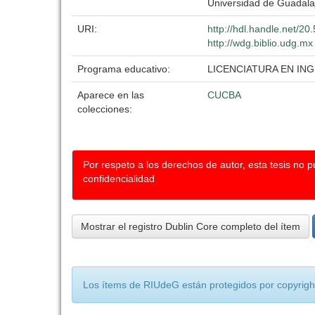
Universidad de Guadala
URI:
http://hdl.handle.net/2
http://wdg.biblio.udg.mx
Programa educativo:
LICENCIATURA EN I
Aparece en las
CUCBA
colecciones:
Por respeto a los derechos de autor, esta tesis no 
confidencialidad
Mostrar el registro Dublin Core completo del ítem
Los ítems de RIUdeG están protegidos por copyright