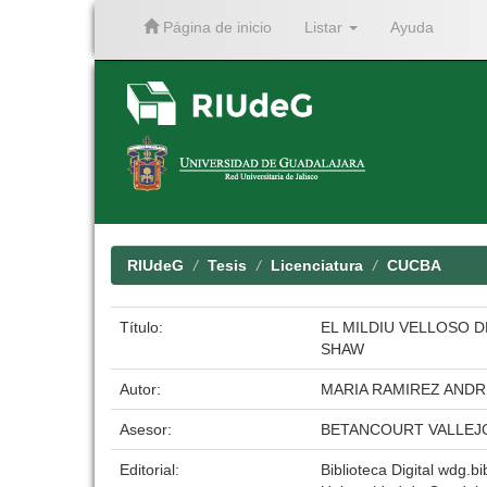
Página de inicio
Listar
Ayuda
Skip
navigation
RIUdeG
Tesis
Licenciatura
CUCBA
Título:
EL MILDIU VELLOSO 
SHAW
Autor:
MARIA RAMIREZ ANDR
Asesor:
BETANCOURT VALLEJ
Editorial:
Biblioteca Digital wdg.bi