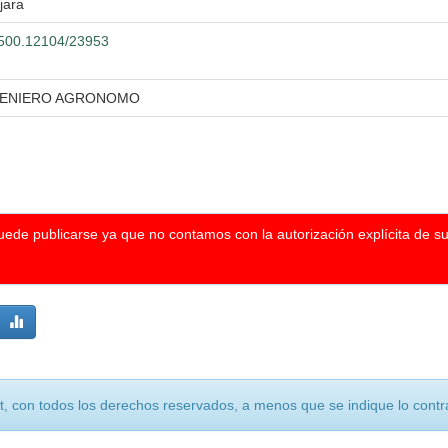
jara
0.500.12104/23953
NGENIERO AGRONOMO
puede publicarse ya que no contamos con la autorización explícita de s
, con todos los derechos reservados, a menos que se indique lo contra