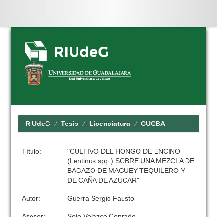
Skip
navigation
RIUdeG
Tesis
Licenciatura
CUCBA
Título:
"CULTIVO DEL HONGO DE ENCINO
(Lentinus spp.) SOBRE UNA MEZCLA DE
BAGAZO DE MAGUEY TEQUILERO Y
DE CAÑA DE AZUCAR"
Autor:
Guerra Sergio Fausto
Asesor:
Soto Velazco Conrado