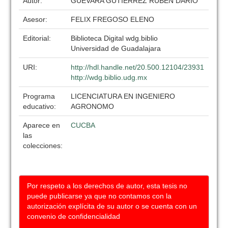
Autor:
GUEVARA GUTIERREZ RUBEN DARIO
Asesor:
FELIX FREGOSO ELENO
Editorial:
Biblioteca Digital wdg.biblio
Universidad de Guadalajara
URI:
http://hdl.handle.net/20.500.12104/23931
http://wdg.biblio.udg.mx
Programa
LICENCIATURA EN INGENIERO
educativo:
AGRONOMO
Aparece en
CUCBA
las
colecciones:
Por respeto a los derechos de autor, esta tesis no
puede publicarse ya que no contamos con la
autorización explícita de su autor o se cuenta con un
convenio de confidencialidad