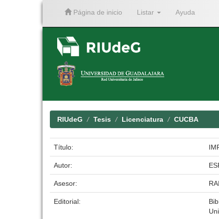
Página de inicio
Listar
Ayuda
Skip
navigation
RIUdeG
Tesis
Licenciatura
CUCBA
Título:
IM
Autor:
ES
Asesor:
RA
Editorial:
Bib
Uni