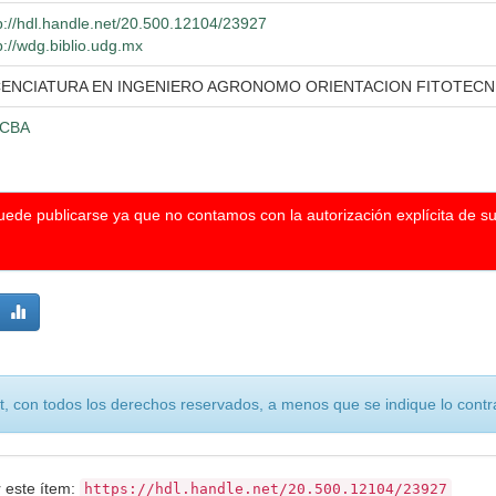
p://hdl.handle.net/20.500.12104/23927
p://wdg.biblio.udg.mx
CENCIATURA EN INGENIERO AGRONOMO ORIENTACION FITOTECN
CBA
puede publicarse ya que no contamos con la autorización explícita de s
, con todos los derechos reservados, a menos que se indique lo contra
r este ítem:
https://hdl.handle.net/20.500.12104/23927