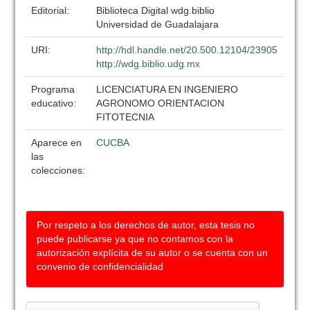
Editorial:
Biblioteca Digital wdg.biblio
Universidad de Guadalajara
URI:
http://hdl.handle.net/20.500.12104/23905
http://wdg.biblio.udg.mx
Programa
LICENCIATURA EN INGENIERO
educativo:
AGRONOMO ORIENTACION
FITOTECNIA
Aparece en
CUCBA
las
colecciones:
Por respeto a los derechos de autor, esta tesis no
puede publicarse ya que no contamos con la
autorización explícita de su autor o se cuenta con un
convenio de confidencialidad