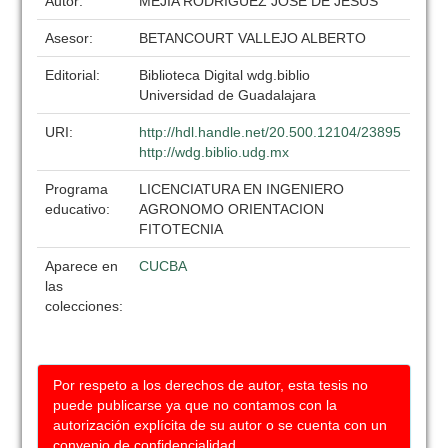
Autor:
MEJIA RODRIGUEZ JOSE DE JESUS
Asesor:
BETANCOURT VALLEJO ALBERTO
Editorial:
Biblioteca Digital wdg.biblio
Universidad de Guadalajara
URI:
http://hdl.handle.net/20.500.12104/23895
http://wdg.biblio.udg.mx
Programa
LICENCIATURA EN INGENIERO
educativo:
AGRONOMO ORIENTACION
FITOTECNIA
Aparece en
CUCBA
las
colecciones:
Por respeto a los derechos de autor, esta tesis no
puede publicarse ya que no contamos con la
autorización explícita de su autor o se cuenta con un
convenio de confidencialidad