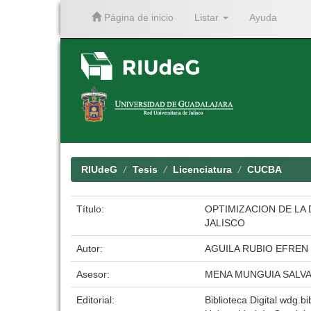
Página de inicio
Listar
Ayuda
Skip
navigation
RIUdeG
Tesis
Licenciatura
CUCBA
Título:
OPTIMIZACION DE LA 
JALISCO
Autor:
AGUILA RUBIO EFREN
Asesor:
MENA MUNGUIA SALV
Editorial:
Biblioteca Digital wdg.bi