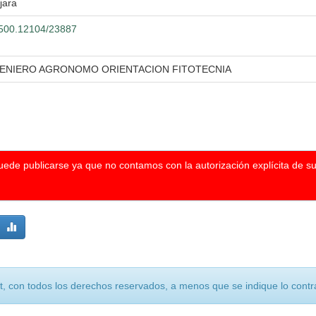
jara
0.500.12104/23887
GENIERO AGRONOMO ORIENTACION FITOTECNIA
puede publicarse ya que no contamos con la autorización explícita de s
, con todos los derechos reservados, a menos que se indique lo contra