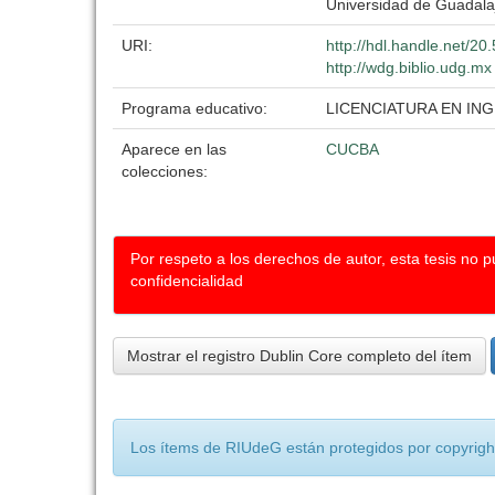
Universidad de Guadala
URI:
http://hdl.handle.net/2
http://wdg.biblio.udg.mx
Programa educativo:
LICENCIATURA EN IN
Aparece en las
CUCBA
colecciones:
Por respeto a los derechos de autor, esta tesis no 
confidencialidad
Mostrar el registro Dublin Core completo del ítem
Los ítems de RIUdeG están protegidos por copyright