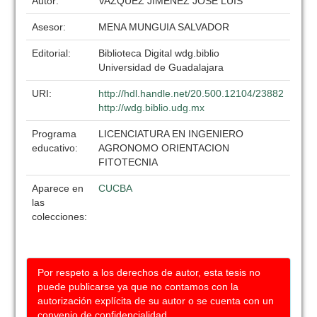
Autor:
VAZQUEZ JIMENEZ JOSE LUIS
Asesor:
MENA MUNGUIA SALVADOR
Editorial:
Biblioteca Digital wdg.biblio
Universidad de Guadalajara
URI:
http://hdl.handle.net/20.500.12104/23882
http://wdg.biblio.udg.mx
Programa
LICENCIATURA EN INGENIERO
educativo:
AGRONOMO ORIENTACION
FITOTECNIA
Aparece en
CUCBA
las
colecciones:
Por respeto a los derechos de autor, esta tesis no
puede publicarse ya que no contamos con la
autorización explícita de su autor o se cuenta con un
convenio de confidencialidad