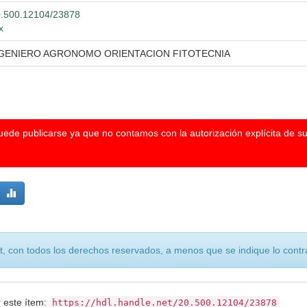
20.500.12104/23878
x
NGENIERO AGRONOMO ORIENTACION FITOTECNIA
puede publicarse ya que no contamos con la autorización explícita de s
, con todos los derechos reservados, a menos que se indique lo contra
r este ítem:
https://hdl.handle.net/20.500.12104/23878