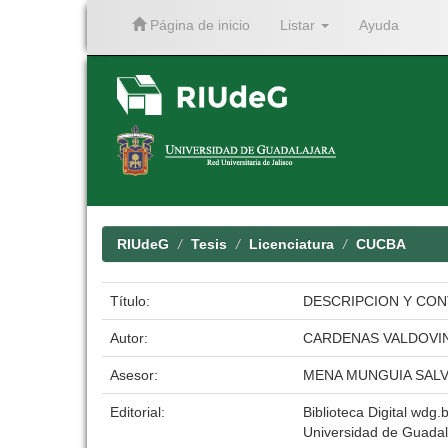
Página de inicio
Listar
Ayuda
Skip
navigation
RIUdeG
Tesis
Licenciatura
CUCBA
Título:
DESCRIPCION Y CON
Autor:
CARDENAS VALDOVI
Asesor:
MENA MUNGUIA SAL
Editorial:
Biblioteca Digital wdg.b
Universidad de Guadal