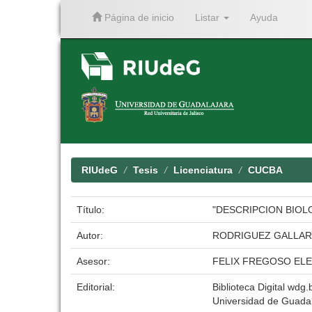
Página de inicio
Listar
Ayuda
Skip
navigation
RIUdeG
Tesis
Licenciatura
CUCBA
Título:
"DESCRIPCION BIOL
Autor:
RODRIGUEZ GALLAR
Asesor:
FELIX FREGOSO EL
Editorial:
Biblioteca Digital wdg.b
Universidad de Guadal