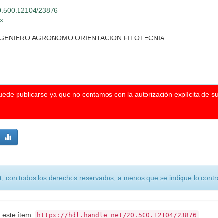
/20.500.12104/23876
mx
INGENIERO AGRONOMO ORIENTACION FITOTECNIA
puede publicarse ya que no contamos con la autorización explícita de s
, con todos los derechos reservados, a menos que se indique lo contra
r este ítem:
https://hdl.handle.net/20.500.12104/23876