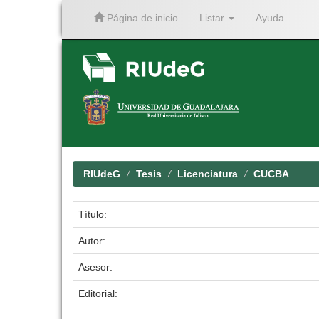
Página de inicio
Listar
Ayuda
Skip
navigation
RIUdeG
Tesis
Licenciatura
CUCBA
Título:
Autor:
Asesor:
Editorial: