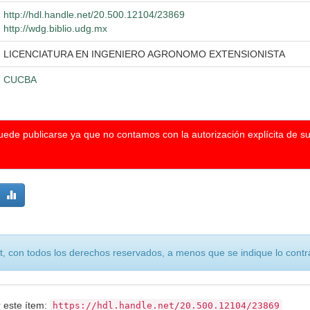
http://hdl.handle.net/20.500.12104/23869
http://wdg.biblio.udg.mx
LICENCIATURA EN INGENIERO AGRONOMO EXTENSIONISTA
CUCBA
puede publicarse ya que no contamos con la autorización explícita de s
, con todos los derechos reservados, a menos que se indique lo contra
r este ítem:
https://hdl.handle.net/20.500.12104/23869