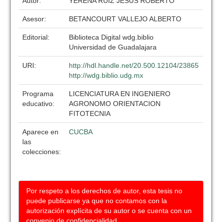
Autor:
YERENA RUIZ JESUS ROBERTO
Asesor:
BETANCOURT VALLEJO ALBERTO
Editorial:
Biblioteca Digital wdg.biblio
Universidad de Guadalajara
URI:
http://hdl.handle.net/20.500.12104/23865
http://wdg.biblio.udg.mx
Programa
LICENCIATURA EN INGENIERO
educativo:
AGRONOMO ORIENTACION
FITOTECNIA
Aparece en
CUCBA
las
colecciones:
Por respeto a los derechos de autor, esta tesis no
puede publicarse ya que no contamos con la
autorización explícita de su autor o se cuenta con un
convenio de confidencialidad