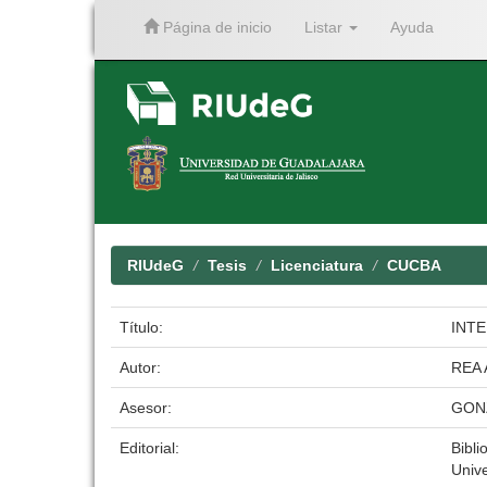
Página de inicio
Listar
Ayuda
Skip
navigation
RIUdeG
Tesis
Licenciatura
CUCBA
Título:
INT
Autor:
REA 
Asesor:
GON
Editorial:
Bibli
Univ