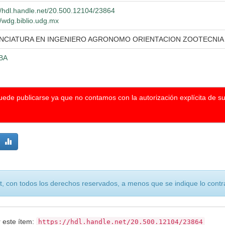
//hdl.handle.net/20.500.12104/23864
//wdg.biblio.udg.mx
ENCIATURA EN INGENIERO AGRONOMO ORIENTACION ZOOTECNIA
BA
puede publicarse ya que no contamos con la autorización explícita de s
, con todos los derechos reservados, a menos que se indique lo contra
r este ítem:
https://hdl.handle.net/20.500.12104/23864