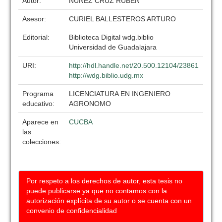
Autor:
NUÑEZ CRUZ RUBEN
Asesor:
CURIEL BALLESTEROS ARTURO
Editorial:
Biblioteca Digital wdg.biblio
Universidad de Guadalajara
URI:
http://hdl.handle.net/20.500.12104/23861
http://wdg.biblio.udg.mx
Programa
LICENCIATURA EN INGENIERO
educativo:
AGRONOMO
Aparece en
CUCBA
las
colecciones:
Por respeto a los derechos de autor, esta tesis no
puede publicarse ya que no contamos con la
autorización explícita de su autor o se cuenta con un
convenio de confidencialidad