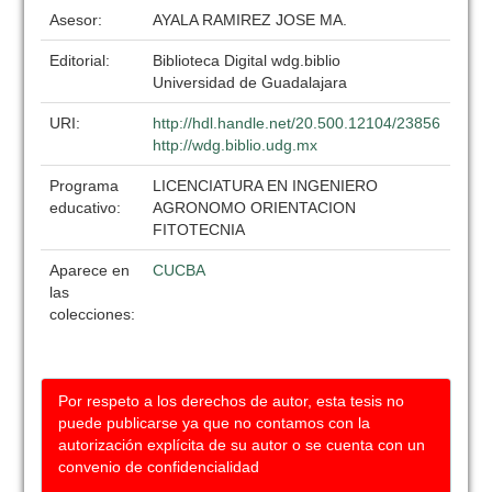
Asesor:
AYALA RAMIREZ JOSE MA.
Editorial:
Biblioteca Digital wdg.biblio
Universidad de Guadalajara
URI:
http://hdl.handle.net/20.500.12104/23856
http://wdg.biblio.udg.mx
Programa
LICENCIATURA EN INGENIERO
educativo:
AGRONOMO ORIENTACION
FITOTECNIA
Aparece en
CUCBA
las
colecciones:
Por respeto a los derechos de autor, esta tesis no
puede publicarse ya que no contamos con la
autorización explícita de su autor o se cuenta con un
convenio de confidencialidad