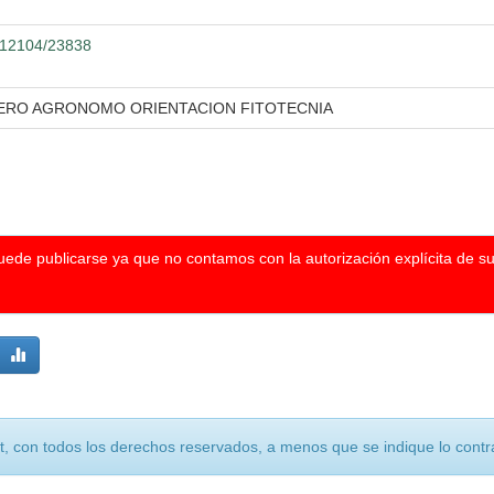
0.12104/23838
IERO AGRONOMO ORIENTACION FITOTECNIA
puede publicarse ya que no contamos con la autorización explícita de s
, con todos los derechos reservados, a menos que se indique lo contra