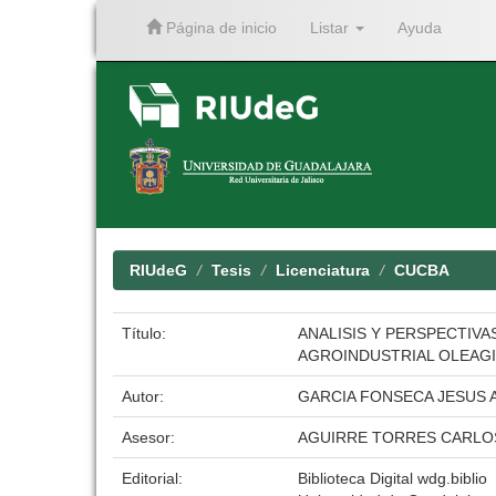
Página de inicio
Listar
Ayuda
Skip
navigation
RIUdeG
Tesis
Licenciatura
CUCBA
Título:
ANALISIS Y PERSPECTIVA
AGROINDUSTRIAL OLEAG
Autor:
GARCIA FONSECA JESUS
Asesor:
AGUIRRE TORRES CARLO
Editorial:
Biblioteca Digital wdg.biblio