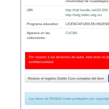
Universidad de Guadalajara
URI:
http://hdl.handle.net/20.50
http://wdg.biblio.udg.mx
Programa educativo:
LICENCIATURA EN INGEN
Aparece en las
CUCBA
colecciones:
Por respeto a los derechos de autor, esta tesis no 
confidencialidad
Mostrar el registro Dublin Core completo del ítem
Los ítems de RIUdeG están protegidos por copyright