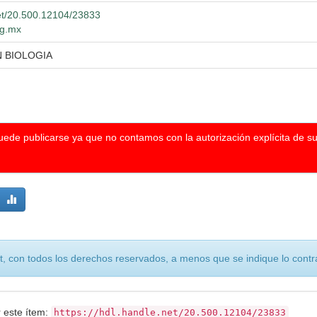
net/20.500.12104/23833
dg.mx
N BIOLOGIA
puede publicarse ya que no contamos con la autorización explícita de s
, con todos los derechos reservados, a menos que se indique lo contra
r este ítem:
https://hdl.handle.net/20.500.12104/23833