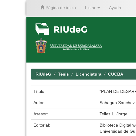
Página de inicio
Listar
Ayuda
Skip
navigation
RIUdeG
Tesis
Licenciatura
CUCBA
Título:
"PLAN DE DESAR
Autor:
Sahagun Sanchez F
Asesor:
Tellez L. Jorge
Editorial:
Biblioteca Digital w
Universidad de Gu