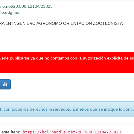
ndle.net/20.500.12104/23823
blio.udg.mx
RA EN INGENIERO AGRONOMO ORIENTACION ZOOTECNISTA
puede publicarse ya que no contamos con la autorización explícita de s
, con todos los derechos reservados, a menos que se indique lo contra
r este ítem:
https://hdl.handle.net/20.500.12104/23823