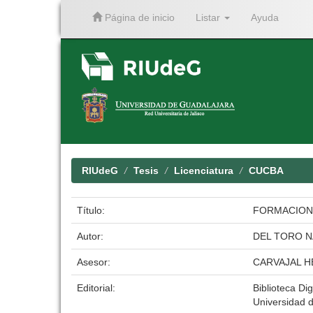
Página de inicio
Listar
Ayuda
Skip
navigation
RIUdeG
Tesis
Licenciatura
CUCBA
Título:
FORMACION,
Autor:
DEL TORO N
Asesor:
CARVAJAL 
Editorial:
Biblioteca Dig
Universidad 