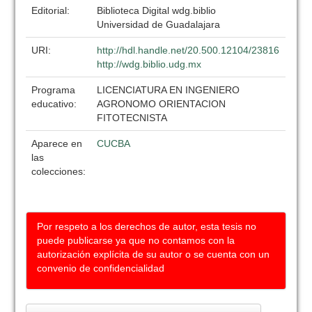
Editorial:
Biblioteca Digital wdg.biblio
Universidad de Guadalajara
URI:
http://hdl.handle.net/20.500.12104/23816
http://wdg.biblio.udg.mx
Programa
LICENCIATURA EN INGENIERO
educativo:
AGRONOMO ORIENTACION
FITOTECNISTA
Aparece en
CUCBA
las
colecciones:
Por respeto a los derechos de autor, esta tesis no
puede publicarse ya que no contamos con la
autorización explícita de su autor o se cuenta con un
convenio de confidencialidad