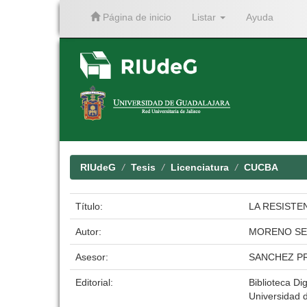
Página de inicio
Listar
Ayuda
Skip
navigation
RIUdeG
Tesis
Licenciatura
CUCBA
Título:
LA RESISTE
Autor:
MORENO SE
Asesor:
SANCHEZ P
Editorial:
Biblioteca Dig
Universidad 