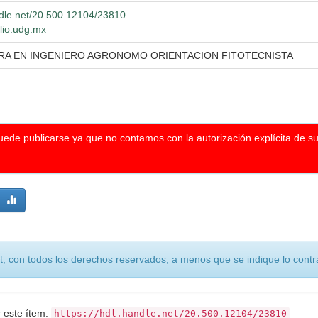
andle.net/20.500.12104/23810
blio.udg.mx
RA EN INGENIERO AGRONOMO ORIENTACION FITOTECNISTA
puede publicarse ya que no contamos con la autorización explícita de s
, con todos los derechos reservados, a menos que se indique lo contra
r este ítem:
https://hdl.handle.net/20.500.12104/23810