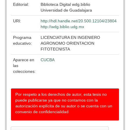
Editorial:
Biblioteca Digital wdg.biblio
Universidad de Guadalajara
URI:
http://hdl.handle.net/20.500.12104/23804
http://wdg.biblio.udg.mx
Programa
LICENCIATURA EN INGENIERO
educativo:
AGRONOMO ORIENTACION
FITOTECNISTA
Aparece en
CUCBA
las
colecciones:
Por respeto a los derechos de autor, esta tesis no
puede publicarse ya que no contamos con la
autorización explícita de su autor o se cuenta con un
convenio de confidencialidad