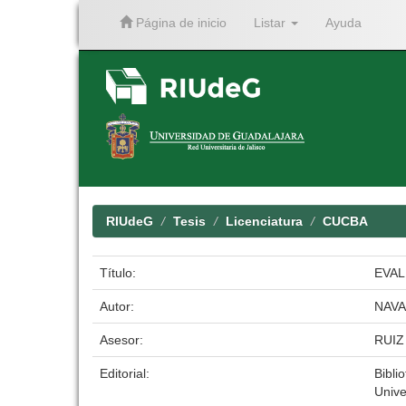
Página de inicio
Listar
Ayuda
Skip
navigation
RIUdeG
Tesis
Licenciatura
CUCBA
Título:
EVAL
Autor:
NAV
Asesor:
RUIZ
Editorial:
Bibli
Unive