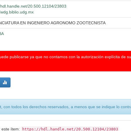
//hdl.handle.net/20.500.12104/23803
//wdg.biblio.udg.mx
NCIATURA EN INGENIERO AGRONOMO ZOOTECNISTA
BA
puede publicarse ya que no contamos con la autorización explícita de s
, con todos los derechos reservados, a menos que se indique lo contra
r este ítem:
https://hdl.handle.net/20.500.12104/23803