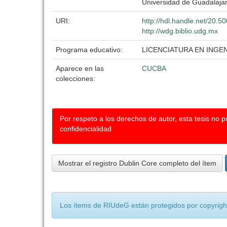
Universidad de Guadalaja
URI:
http://hdl.handle.net/20.
http://wdg.biblio.udg.mx
Programa educativo:
LICENCIATURA EN ING
Aparece en las
CUCBA
colecciones:
Por respeto a los derechos de autor, esta tesis no 
confidencialidad
Mostrar el registro Dublin Core completo del ítem
Los ítems de RIUdeG están protegidos por copyright