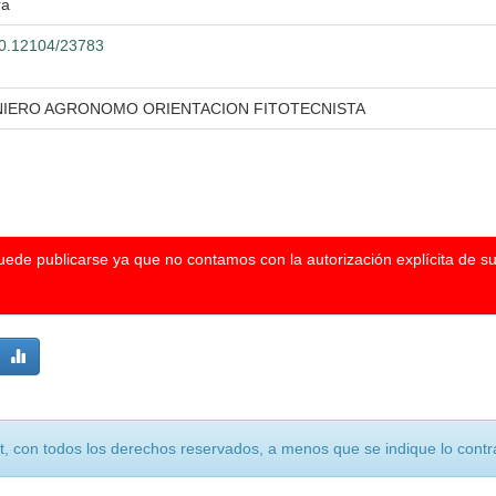
ra
500.12104/23783
ENIERO AGRONOMO ORIENTACION FITOTECNISTA
puede publicarse ya que no contamos con la autorización explícita de s
, con todos los derechos reservados, a menos que se indique lo contra