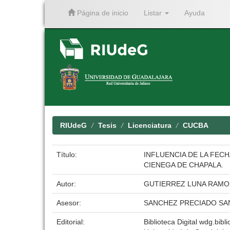
Página de inicio
Listar
Ayuda
Skip
navigation
RIUdeG
Tesis
Licenciatura
CUCBA
Título:
INFLUENCIA DE LA FECH
CIENEGA DE CHAPALA.
Autor:
GUTIERREZ LUNA RAM
Asesor:
SANCHEZ PRECIADO SA
Editorial:
Biblioteca Digital wdg.bibli