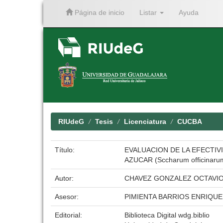
Página de inicio
Listar
Ayuda
Skip
navigation
RIUdeG
Tesis
Licenciatura
CUCBA
Título:
EVALUACION DE LA EFECTIVI
AZUCAR (Sccharum officinaru
Autor:
CHAVEZ GONZALEZ OCTAVI
Asesor:
PIMIENTA BARRIOS ENRIQUE
Editorial:
Biblioteca Digital wdg.biblio