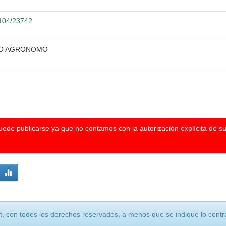
2104/23742
ERO AGRONOMO
puede publicarse ya que no contamos con la autorización explícita de s
, con todos los derechos reservados, a menos que se indique lo contra