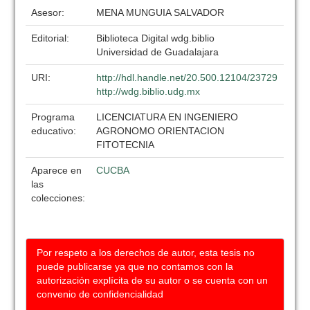
Asesor:
MENA MUNGUIA SALVADOR
Editorial:
Biblioteca Digital wdg.biblio
Universidad de Guadalajara
URI:
http://hdl.handle.net/20.500.12104/23729
http://wdg.biblio.udg.mx
Programa
LICENCIATURA EN INGENIERO
educativo:
AGRONOMO ORIENTACION
FITOTECNIA
Aparece en
CUCBA
las
colecciones:
Por respeto a los derechos de autor, esta tesis no
puede publicarse ya que no contamos con la
autorización explícita de su autor o se cuenta con un
convenio de confidencialidad